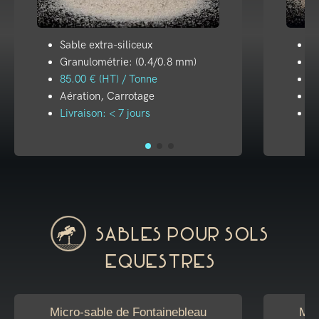
Sable extra-siliceux
Sa
Granulométrie: (0.4/0.8 mm)
G
85.00 € (HT) / Tonne
75
Aération, Carrotage
Aé
Livraison: < 7 jours
Li
Sables pour sols
equestres
Micro-sable de Fontainebleau
Mic