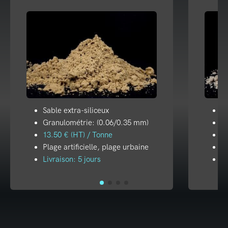
Sable extra-siliceux
Sa
Granulométrie: (0.06/0.35 mm)
G
13.50 € (HT) / Tonne
19
Plage artificielle, plage urbaine
Pl
Livraison: 5 jours
Li