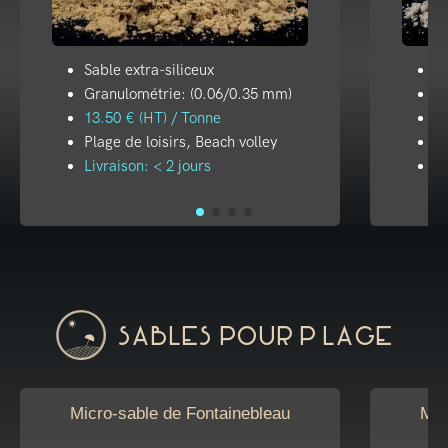
Sable extra-siliceux
Sa
Granulométrie: (0.06/0.35 mm)
G
13.50 € (HT) / Tonne
19
Plage de loisirs, Beach volley
Pl
Livraison: < 2 jours
Li
Sables pour plage
Micro-sable de Fontainebleau
Mic