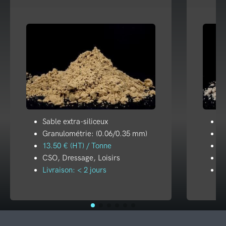
Sable extra-siliceux
Sa
Granulométrie: (0.06/0.35 mm)
G
13.50 € (HT) / Tonne
19
CSO, Dressage, Loisirs
CS
Livraison: < 2 jours
Li