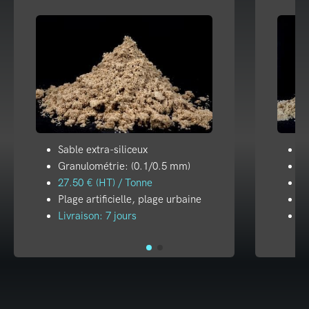
Sable extra-siliceux
Sa
Granulométrie: (0.1/0.5 mm)
G
27.50 € (HT) / Tonne
21
Plage artificielle, plage urbaine
Pl
Livraison: 7 jours
Li