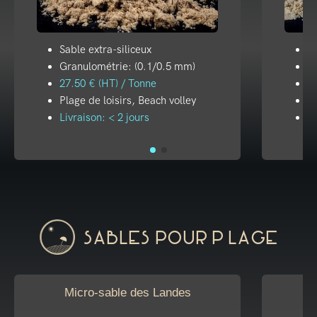
Sable extra-siliceux
Sa
Granulométrie: (0.1/0.5 mm)
G
27.50 € (HT) / Tonne
21
Plage de loisirs, Beach volley
Pl
Livraison: < 2 jours
Li
Sables pour plage
Micro-sable des Landes