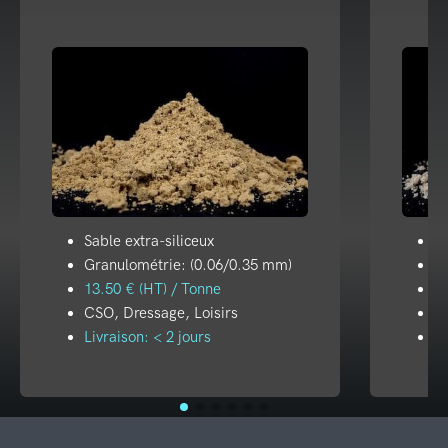
Sable extra-siliceux
Sa
Granulométrie: (0.06/0.35 mm)
G
13.50 € (HT) / Tonne
19
CSO, Dressage, Loisirs
CS
Livraison: < 2 jours
Li