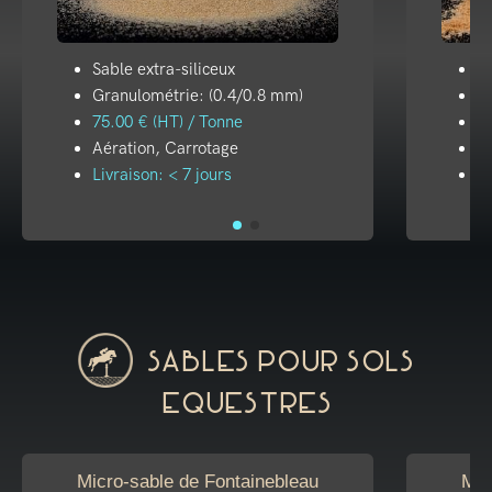
Sable extra-siliceux
Sa
Granulométrie: (0.4/0.8 mm)
G
75.00 € (HT) / Tonne
20
Aération, Carrotage
A
Livraison: < 7 jours
Li
Sables pour sols
equestres
Micro-sable de Fontainebleau
Mic