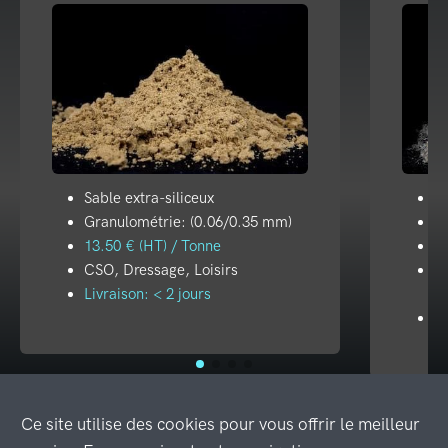
Sable extra-siliceux
Fi
Granulométrie: (0.06/0.35 mm)
10
13.50 € (HT) / Tonne
55
CSO, Dressage, Loisirs
A
Livraison: < 2 jours
Pi
Li
Ce site utilise des cookies pour vous offrir le meilleur