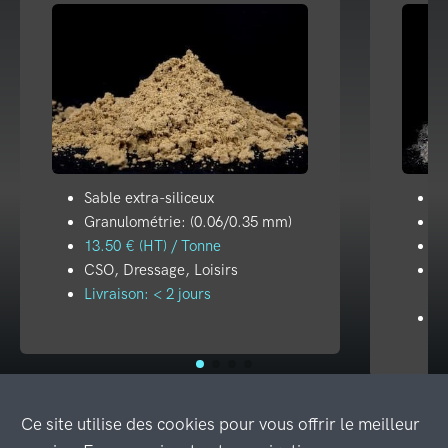
Sable extra-siliceux
Fi
Granulométrie: (0.06/0.35 mm)
10
13.50 € (HT) / Tonne
55
CSO, Dressage, Loisirs
A
Livraison: < 2 jours
Pi
Li
Ce site utilise des cookies pour vous offrir le meilleur