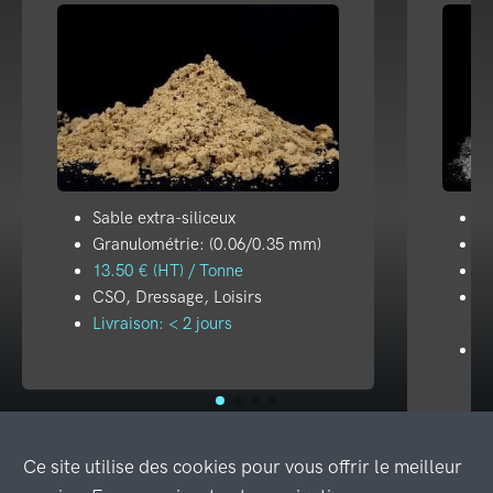
Sable extra-siliceux
Fi
Granulométrie: (0.06/0.35 mm)
10
13.50 € (HT) / Tonne
55
CSO, Dressage, Loisirs
A
Livraison: < 2 jours
Pi
Li
Ce site utilise des cookies pour vous offrir le meilleur